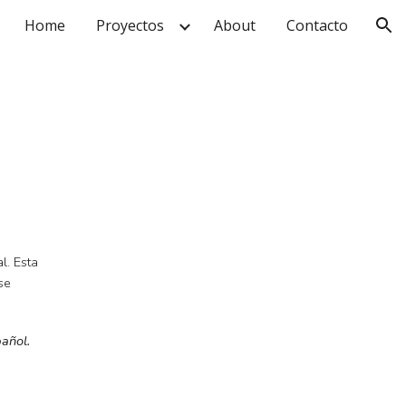
Home
Proyectos
About
Contacto
ion
l. Esta
se
pañol.