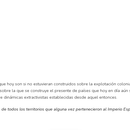
ip to main content
Skip to navigat
que hoy son si no estuvieran construidos sobre la explotación colonia
a sobre la que se construye el presente de países que hoy en día aún 
re dinámicas extractivistas establecidas desde aquel entonces.
de todos los territorios que alguna vez pertenecieron al Imperio Es